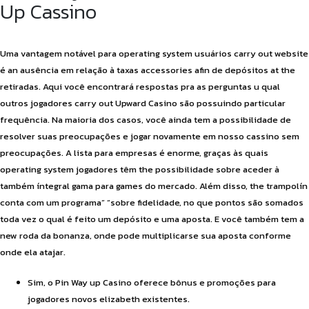
Up Cassino
Uma vantagem notável para operating system usuários carry out website
é an ausência em relação à taxas accessories afin de depósitos at the
retiradas. Aqui você encontrará respostas pra as perguntas u qual
outros jogadores carry out Upward Casino são possuindo particular
frequência. Na maioria dos casos, você ainda tem a possibilidade de
resolver suas preocupações e jogar novamente em nosso cassino sem
preocupações. A lista para empresas é enorme, graças às quais
operating system jogadores têm the possibilidade sobre aceder à
também íntegral gama para games do mercado. Além disso, the trampolín
conta com um programa” “sobre fidelidade, no que pontos são somados
toda vez o qual é feito um depósito e uma aposta. E você também tem a
new roda da bonanza, onde pode multiplicarse sua aposta conforme
onde ela atajar.
Sim, o Pin Way up Casino oferece bônus e promoções para
jogadores novos elizabeth existentes.