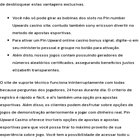
de desbloquear estas vantagens exclusivas.
Você não só pode girar as bobinas dos slots no Pin number
Upwards casino site, contudo também sony ericsson divertir no
metodo de apostas esportivas.
Para ativar um Pin Upward online casino bonus signal, digite-o em
seu ministerio pessoal e groupe no botão para ativação.
Além disto, nossos jogos contam possuindo geradores de
números aleatórios certificados, assegurando beneficios justos
elizabeth transparentes.
O site de suporte técnico funciona ininterruptamente com todas
because perguntas dos jogadores, 24 horas durante dia. O criterio de
registro é rápido e fácil, e aí’s também uma opção pra apostas
esportivas. Além disso, os clientes podem desfrutar sobre opções de
jogos de demonstração anteriormente a jogar com dinheiro real. Pin
Upward Casino oferece incríveis opções de apostas e apostas
esportivas para que você possa tirar to máximo proveito de sua
experiência sobre jogo. Você tem a possibilidade de acessar todo u