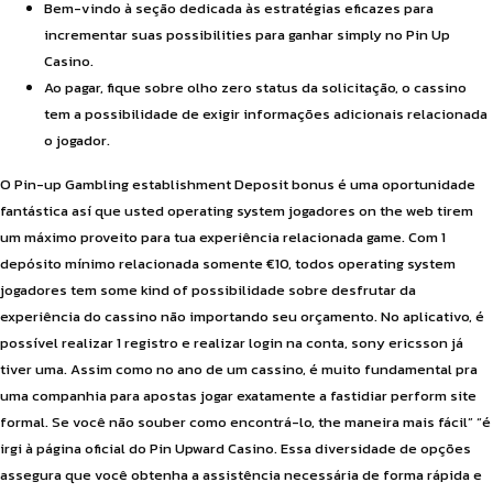
Bem-vindo à seção dedicada às estratégias eficazes para
incrementar suas possibilities para ganhar simply no Pin Up
Casino.
Ao pagar, fique sobre olho zero status da solicitação, o cassino
tem a possibilidade de exigir informações adicionais relacionada
o jogador.
O Pin-up Gambling establishment Deposit bonus é uma oportunidade
fantástica así que usted operating system jogadores on the web tirem
um máximo proveito para tua experiência relacionada game. Com 1
depósito mínimo relacionada somente €10, todos operating system
jogadores tem some kind of possibilidade sobre desfrutar da
experiência do cassino não importando seu orçamento. No aplicativo, é
possível realizar 1 registro e realizar login na conta, sony ericsson já
tiver uma. Assim como no ano de um cassino, é muito fundamental pra
uma companhia para apostas jogar exatamente a fastidiar perform site
formal. Se você não souber como encontrá-lo, the maneira mais fácil” “é
irgi à página oficial do Pin Upward Casino. Essa diversidade de opções
assegura que você obtenha a assistência necessária de forma rápida e