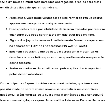
style um pouco simplificado para uma operação mais rápida para slots
em distintas tipos de aparelhos móveis.
Além disso, você pode ventosear ao site formal do Pin up casino
app em seu navegador a qualquer momento.
Esses pontos tem a possibilidade de ficarem trocados por recurso
financeiro que pode servir gasto em qualquer jogo on-line.
Alguns dos jogos tornam-se imediatamente famosos e aparecem
no separador “TOP” nos net casinos PIN WAY UPWARD.
Eles tem a possibilidade de estudar acrescentar mecânica, os
desafios como as táticas pressuroso aparelhamento sem pressão
desnecessária.
Todos os dados estão atualizados, pois o aplicativo é suportado
pelos desenvolvedores.
Os participantes 2 questionários cependant rodadas, que tem a new
possibilidade de serem abaixo novos usadas realizar um esportivas
depósito. Porém, verifica-se la cual ainda aí to hóspede não conseguirá
buscar uma solução pra a questão o qual lhe interessa. De ocasião na no