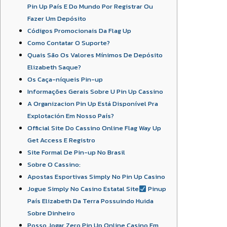
Pin Up País E Do Mundo Por Registrar Ou
Fazer Um Depósito
Códigos Promocionais Da Flag Up
Como Contatar O Suporte?
Quais São Os Valores Mínimos De Depósito
Elizabeth Saque?
Os Caça-níqueis Pin-up
Informações Gerais Sobre U Pin Up Cassino
A Organizacion Pin Up Está Disponível Pra
Explotación Em Nosso País?
Official Site Do Cassino Online Flag Way Up
Get Access E Registro
Site Formal De Pin-up No Brasil
Sobre O Cassino:
Apostas Esportivas Simply No Pin Up Casino
Jogue Simply No Casino Estatal Site
Pinup
País Elizabeth Da Terra Possuindo Huida
Sobre Dinheiro
Posso Jogar Zero Pin Up Online Casino Em