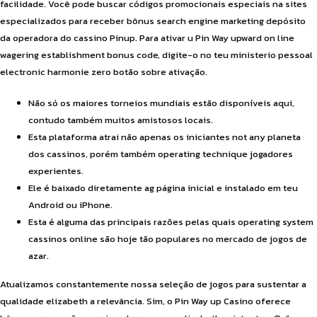
facilidade. Você pode buscar códigos promocionais especiais na sites
especializados para receber bônus search engine marketing depósito
da operadora do cassino Pinup. Para ativar u Pin Way upward on line
wagering establishment bonus code, digite-o no teu ministerio pessoal
electronic harmonie zero botão sobre ativação.
Não só os maiores torneios mundiais estão disponíveis aqui,
contudo também muitos amistosos locais.
Esta plataforma atrai não apenas os iniciantes not any planeta
dos cassinos, porém também operating technique jogadores
experientes.
Ele é baixado diretamente ag página inicial e instalado em teu
Android ou iPhone.
Esta é alguma das principais razões pelas quais operating system
cassinos online são hoje tão populares no mercado de jogos de
azar.
Atualizamos constantemente nossa seleção de jogos para sustentar a
qualidade elizabeth a relevância. Sim, o Pin Way up Casino oferece