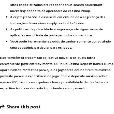
sites especializados pra receber bônus search powerplant
marketing depósito da operadora do cassino Pinup.
A criptografia SSL é essencial em virtude de a segurança das
transações financeiras simply no Pin Up Casino.
As políticas de privacidade e segurança são rigorosamente
aplicadas em virtude de proteger todos os membros.
Você pode incrementar as odds de ganhar somente construindo
uma estratégia particular para os jogos.
Eles também oferecem um aplicativo móvel, o os quais torna
conveniente jogar em movimento. O Pin Up Casino Deposit bonus é uma
oportunidade fantástica para que os jogadores online tirem to máximo
proveito para sua experiência de jogo. Com o depósito mínimo sobre
apenas €10, los dos os jogadores tem a possibilidade de desfrutar da
experiência do cassino não importando seu orçamento.
Share this post