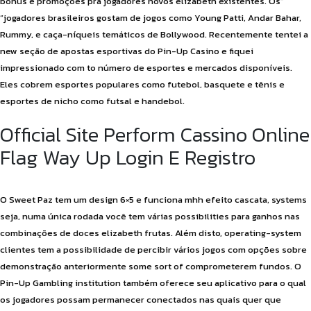
bônus e promoções pra jogadores novos elizabeth existentes. Os”
“jogadores brasileiros gostam de jogos como Young Patti, Andar Bahar,
Rummy, e caça-níqueis temáticos de Bollywood. Recentemente tentei a
new seção de apostas esportivas do Pin-Up Casino e fiquei
impressionado com to número de esportes e mercados disponíveis.
Eles cobrem esportes populares como futebol, basquete e tênis e
esportes de nicho como futsal e handebol.
Official Site Perform Cassino Online
Flag Way Up Login E Registro
O Sweet Paz tem um design 6×5 e funciona mhh efeito cascata, systems
seja, numa única rodada você tem várias possibilities para ganhos nas
combinações de doces elizabeth frutas. Além disto, operating-system
clientes tem a possibilidade de percibir vários jogos com opções sobre
demonstração anteriormente some sort of comprometerem fundos. O
Pin-Up Gambling institution também oferece seu aplicativo para o qual
os jogadores possam permanecer conectados nas quais quer que