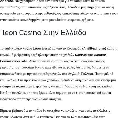
Android, εάν χρησιμοποιήσετε τον σύνδεσμο για να κατεβάσετε το πακέτο
εγκατάστασης στον ιστότοπό μας.” “[newline]Η δουλειά μας στηρίζεται σε στενή
συνεργασία με κορυφαίους προμηθευτές λογισμικού παιχνιδιών, οι οποίοι μας έχουν
εντυπωσιάσει επανειλημμένα με τα μοναδικά τους αριστουργήματα.
“leon Casino Στην Ελλάδα
Το διαδικτυακό καζίνο Leon έχει άδεια από το Κουρασάο (Antillephone) και την
καναδική ρυθμιστική αρχή ηλεκτρονικών παιχνιδιών Kahnawake Gaming
Commission rate. Αυτό αποδεικνύει ότι το καζίνο είναι ένας καλόπιστος
χειριστής που προσφέρει δίκαιο παιχνίδι και ασφαλές λογισμικό. Μπορείτε να
επικοινωνήσετε με την υποστήριξη πελατών στα Αγγλικά, Γαλλικά, Πορτογαλικά
και Ρωσικά. Για την ευκολία των χρηστών, η διαδικτυακή πύλη διαθέτει επίσης μια
ενότητα με τις πιο συχνές ερωτήσεις και απαντήσεις από τη διοίκηση του καζίνο.
Κατά τη συμπλήρωση της φόρμας, είναι σημαντικό να είστε προσεκτικοί και να
εισάγετε σωστά τα προσωπικά σας στοιχεία.
Είμαστε βέβαιοι ότι το καζίνο θα συνεχίσει να εργάζεται για αυτές τις ελλείψεις
προκειμένου να γίνει ακόμα καλύτερο. Όσο για τις ιδιαιτερότητες κάθε τύπου