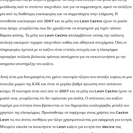
μετάδοσης από το στούντιο παιχνιδιών, και για να συμμετάσχετε, αρκεί να επιλέξετε
μία από τις διαθέσιμες κυκλοφορίες και να συμμετάσχετε στην κλήρωση. Η
τοποθεσία κυκλοφορεί από 2007 και τα μέλη του Leon Casino έχουν το μυαλό
τους ήσυχο, γνωρίζοντας πως δεν χρειάζονται να ανησυχούν μη τυχόν πέσουν
θύματα απάτης. Τα μέλη του Leon Casino απολαμβάνουν επίσης την ευέλικτη
επιλογή ευκαιριών τυχερών παιχνιδιών καθώς και αθλητικά στοιχήματα. Όλες οι
πληροφορίες σχετικά με το καζίνο είναι εντελώς ανοιχτές και η πλατφόρμα
προσφέρει πολλούς βολικούς τρόπους ταυτόχρονα για να επικοινωνήσετε με την
υπηρεσία υποστήριξης του καζίνο.
Αυτή είναι μια δοκιμασμένη στο χρόνο επωνυμία τζόγου που εστιάζει κυρίως σε μια
ποικιλία χωρών της ΚΑΚ και είναι σε μεγάλο βαθμό άγνωστη στον υπόλοιπο
κόσμο. Η επωνυμία είναι εκεί από το 2007 και τα μέλη του Leon Casino έχουν το
μυαλό τους, γνωρίζοντας ότι δεν πρόκειται για απάτη. Ο ιστότοπος του καζίνο
περιέχει μια ενότητα όπου βρίσκονται οι πιο δημοφιλείς κουλοχέρηδες μεταξύ των
χρηστών της πλατφόρμας. Προσπαθούμε να παρέχουμε στους χρήστες του Casino
Leon τις πιο άνετες συνθήκες για τζόγο χρησιμοποιώντας μια εφαρμογή για κινητά.
Μπορείτε εύκολα να αποκτήσετε το Leon καζινο για κινητά στο device σας