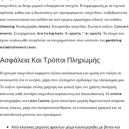
παιχνιδιού, ας δούμε μερικά ενδιαφέροντα στοιχεία. Η συμμόρφωση με τα τεχνικά
πρότυπα, καθώς και η δικαιοσύνη των προσφερόμενων παιχνιδιών, επιβεβαιώνεται
από πιστοποιητικά που εκδίδονται από έγκριτα εργαστήρια ειδικών του κλάδου
iGaming. Κουλοχέρηδες (slots), Επιτραπέζια παιχνίδια, Ζωντανό καζίνο, Concert
events, Στοιχηματικά, Are living bets, V-sports,” “e-sports. Τα άτομα που
έχουν ενηλικιωθεί επιτρέπεται να στοιχηματίσουν στον ιστότοπο του gambling
establishment Leon.
Ασφάλεια Και Τρόποι Πληρωμής
Η εμπειρία παιχνιδιού παραμένει εξίσου απολαυστική και ομαλή είτε παίζετε σε
υπολογιστή είτε εν κινήσει, χάρη στον εξελιγμένο σχεδιασμό της πλατφόρμας μας.
Το καζίνο προσφέρει επίσης γρήγορη και φιλική προς τον χρήστη πλοήγηση,
κάνοντας κάθε συνεδρία παιχνιδιού απρόσκοπτη και διασκεδαστική. Οι online
κουλοχέρηδες του Leon Casino έχουν αποκτήσει μεγάλη δημοτικότητα ανάμεσα
στους παίκτες, χάρη στα συναρπαστικά θέματα, τα εντυπωσιακά γραφικά και τα
ανταποδοτικά μπόνους που προσφέρουν.
Από κλασικές μηχανές φρούτων μέχρι κουλοχέρηδες με βίντεο και