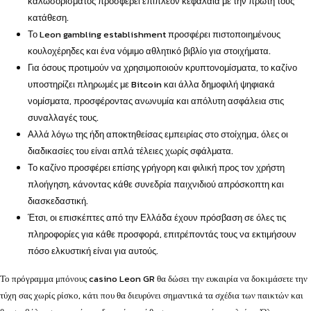
καλωσορίσματος προσφέρει επιπλέον κεφάλαια με την πρώτη τους
κατάθεση.
Το Leon gambling establishment προσφέρει πιστοποιημένους
κουλοχέρηδες και ένα νόμιμο αθλητικό βιβλίο για στοιχήματα.
Για όσους προτιμούν να χρησιμοποιούν κρυπτονομίσματα, το καζίνο
υποστηρίζει πληρωμές με Bitcoin και άλλα δημοφιλή ψηφιακά
νομίσματα, προσφέροντας ανωνυμία και απόλυτη ασφάλεια στις
συναλλαγές τους.
Αλλά λόγω της ήδη αποκτηθείσας εμπειρίας στο στοίχημα, όλες οι
διαδικασίες του είναι απλά τέλειες χωρίς σφάλματα.
Το καζίνο προσφέρει επίσης γρήγορη και φιλική προς τον χρήστη
πλοήγηση, κάνοντας κάθε συνεδρία παιχνιδιού απρόσκοπτη και
διασκεδαστική.
Έτσι, οι επισκέπτες από την Ελλάδα έχουν πρόσβαση σε όλες τις
πληροφορίες για κάθε προσφορά, επιτρέποντάς τους να εκτιμήσουν
πόσο ελκυστική είναι για αυτούς.
Το πρόγραμμα μπόνους casino Leon GR θα δώσει την ευκαιρία να δοκιμάσετε την
τύχη σας χωρίς ρίσκο, κάτι που θα διευρύνει σημαντικά τα σχέδια των παικτών και