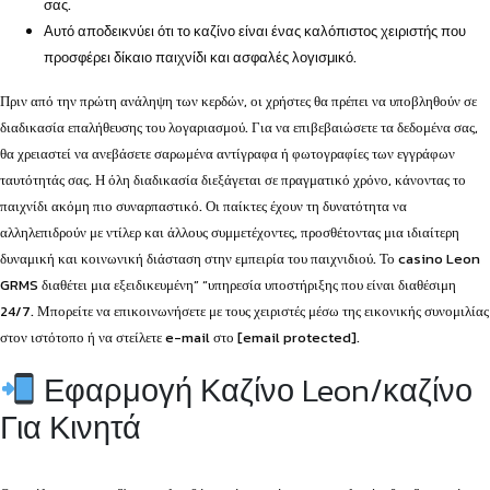
σας.
Αυτό αποδεικνύει ότι το καζίνο είναι ένας καλόπιστος χειριστής που
προσφέρει δίκαιο παιχνίδι και ασφαλές λογισμικό.
Πριν από την πρώτη ανάληψη των κερδών, οι χρήστες θα πρέπει να υποβληθούν σε
διαδικασία επαλήθευσης του λογαριασμού. Για να επιβεβαιώσετε τα δεδομένα σας,
θα χρειαστεί να ανεβάσετε σαρωμένα αντίγραφα ή φωτογραφίες των εγγράφων
ταυτότητάς σας. Η όλη διαδικασία διεξάγεται σε πραγματικό χρόνο, κάνοντας το
παιχνίδι ακόμη πιο συναρπαστικό. Οι παίκτες έχουν τη δυνατότητα να
αλληλεπιδρούν με ντίλερ και άλλους συμμετέχοντες, προσθέτοντας μια ιδιαίτερη
δυναμική και κοινωνική διάσταση στην εμπειρία του παιχνιδιού. Το casino Leon
GRMS διαθέτει μια εξειδικευμένη” “υπηρεσία υποστήριξης που είναι διαθέσιμη
24/7. Μπορείτε να επικοινωνήσετε με τους χειριστές μέσω της εικονικής συνομιλίας
στον ιστότοπο ή να στείλετε e-mail στο [email protected].
Εφαρμογή Καζίνο Leon/καζίνο
Για Κινητά