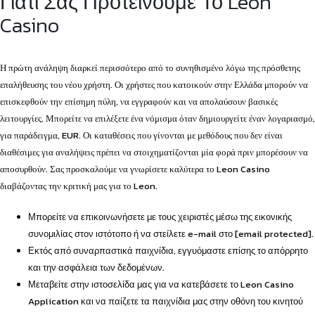
Γιατί Σας Προτείνουμε Το Leon
Casino
Η πρώτη ανάληψη διαρκεί περισσότερο από το συνηθισμένο λόγω της πρόσθετης
επαλήθευσης του νέου χρήστη. Οι χρήστες που κατοικούν στην Ελλάδα μπορούν να
επισκεφθούν την επίσημη πύλη, να εγγραφούν και να απολαύσουν βασικές
λειτουργίες. Μπορείτε να επιλέξετε ένα νόμισμα όταν δημιουργείτε έναν λογαριασμό,
για παράδειγμα, EUR. Οι καταθέσεις που γίνονται με μεθόδους που δεν είναι
διαθέσιμες για αναλήψεις πρέπει να στοιχηματίζονται μία φορά πριν μπορέσουν να
αποσυρθούν. Σας προσκαλούμε να γνωρίσετε καλύτερα το Leon Casino
διαβάζοντας την κριτική μας για το Leon.
Μπορείτε να επικοινωνήσετε με τους χειριστές μέσω της εικονικής
συνομιλίας στον ιστότοπο ή να στείλετε e-mail στο [email protected].
Εκτός από συναρπαστικά παιχνίδια, εγγυόμαστε επίσης το απόρρητο
και την ασφάλεια των δεδομένων.
Μεταβείτε στην ιστοσελίδα μας για να κατεβάσετε το Leon Casino
Application και να παίζετε τα παιχνίδια μας στην οθόνη του κινητού