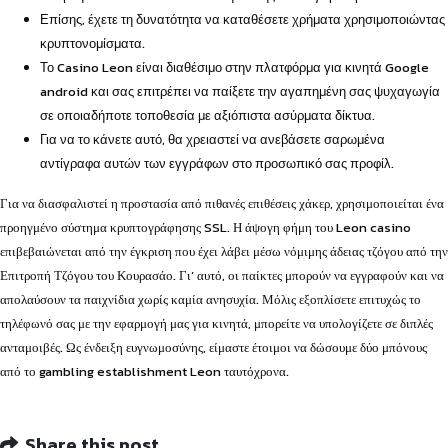
Επίσης, έχετε τη δυνατότητα να καταθέσετε χρήματα χρησιμοποιώντας
κρυπτονομίσματα.
Το Casino Leon είναι διαθέσιμο στην πλατφόρμα για κινητά Google
android και σας επιτρέπει να παίξετε την αγαπημένη σας ψυχαγωγία
σε οποιαδήποτε τοποθεσία με αξιόπιστα ασύρματα δίκτυα.
Για να το κάνετε αυτό, θα χρειαστεί να ανεβάσετε σαρωμένα
αντίγραφα αυτών των εγγράφων στο προσωπικό σας προφίλ.
Για να διασφαλιστεί η προστασία από πιθανές επιθέσεις χάκερ, χρησιμοποιείται ένα
προηγμένο σύστημα κρυπτογράφησης SSL. Η άψογη φήμη του Leon casino
επιβεβαιώνεται από την έγκριση που έχει λάβει μέσω νόμιμης άδειας τζόγου από την
Επιτροπή Τζόγου του Κουρασάο. Γι’ αυτό, οι παίκτες μπορούν να εγγραφούν και να
απολαύσουν τα παιχνίδια χωρίς καμία ανησυχία. Μόλις εξοπλίσετε επιτυχώς το
τηλέφωνό σας με την εφαρμογή μας για κινητά, μπορείτε να υπολογίζετε σε διπλές
ανταμοιβές. Ως ένδειξη ευγνωμοσύνης, είμαστε έτοιμοι να δώσουμε δύο μπόνους
από το gambling establishment Leon ταυτόχρονα.
Share this post