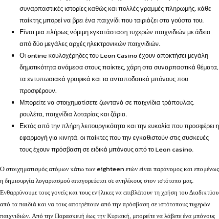
συναρπαστικές ιστορίες καθώς και πολλές γραμμές πληρωμής, κάθε
παίκτης μπορεί να βρει ένα παιχνίδι που ταιριάζει στα γούστα του.
Είναι μια πλήρως νόμιμη εγκατάσταση τυχερών παιχνιδιών με άδεια
από δύο μεγάλες αρχές ηλεκτρονικών παιχνιδιών.
Οι online κουλοχέρηδες του Leon Casino έχουν αποκτήσει μεγάλη
δημοτικότητα ανάμεσα στους παίκτες, χάρη στα συναρπαστικά θέματα,
τα εντυπωσιακά γραφικά και τα ανταποδοτικά μπόνους που
προσφέρουν.
Μπορείτε να στοιχηματίσετε ζωντανά σε παιχνίδια τράπουλας,
ρουλέτα, παιχνίδια λοταρίας και ζάρια.
Εκτός από την πλήρη λειτουργικότητα και την ευκολία που προσφέρει η
εφαρμογή για κινητά, οι παίκτες που την εγκαθιστούν στις συσκευές
τους έχουν πρόσβαση σε ειδικά μπόνους από το Leon casino.
Ο στοιχηματισμός ατόμων κάτω των eighteen ετών είναι παράνομος και επομένως
η δημιουργία λογαριασμού απαγορεύεται σε ανηλίκους στον ιστότοπο μας.
Ενθαρρύνουμε τους γονείς και τους ενήλικες να επιβλέπουν τη χρήση του Διαδικτύου
από τα παιδιά και να τους αποτρέπουν από την πρόσβαση σε ιστότοπους τυχερών
παιχνιδιών. Από την Παρασκευή έως την Κυριακή, μπορείτε να λάβετε ένα μπόνους