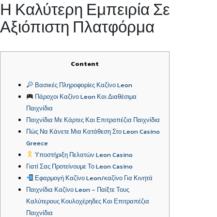
Η Καλύτερη Εμπειρία Σε
Αξιόπιστη Πλατφόρμα
Content
Βασικές Πληροφορίες Καζίνο Leon
Πάροχοι Καζίνο Leon Και Διαθέσιμα
Παιχνίδια
Παιχνίδια Με Κάρτες Και Επιτραπέζια Παιχνίδια
Πώς Να Κάνετε Μια Κατάθεση Στο Leon Casino
Greece
Υποστήριξη Πελατών Leon Casino
Γιατί Σας Προτείνουμε Το Leon Casino
Εφαρμογή Καζίνο Leon/καζίνο Για Κινητά
Παιχνίδια Καζίνο Leon – Παίξτε Τους
Καλύτερους Κουλοχέρηδες Και Επιτραπέζια
Παιχνίδια