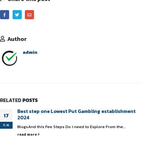
Author
admin
RELATED
POSTS
Best step one Lowest Put Gambling establishment
17
2024
ก.พ.
BlogsAnd this Fee Steps Do i need to Explore From the...
read more