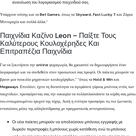
ανανέωση του λογαριασμού παιχνιδιού σας.
Υπάρχουν επίσης και τα Bet Games, όπως τα Skyward, Fast Lucky 7 και Ζάρια
Μονομαχία και πολλά άλλα.”
Παιχνίδια Καζίνο Leon – Παίξτε Τους
Καλύτερους Κουλοχέρηδες Και
Επιτραπέζια Παιχνίδια
Για να ξεκινήσετε την online ψυχαγωγία, θα χρειαστεί να δημιουργήσετε έναν
λογαριασμό και να συνδεθείτε στον προσωπικό σας προφίλ. Οι παίκτες μπορούν να
βρουν μια ποικιλία μηχανικών κουλοχέρηδων,” “όπως τα Hold & Win και
Megaways. Επιπλέον, έχετε τη δυνατότητα να αγοράσετε γύρους μπόνους εντός των
παιχνιδιών, προσφέροντας σας την ευκαιρία να πολλαπλασιάσετε τα κέρδη σας μέσω
του ενσωματωμένου τροχού της τύχης. Αυτή η ενότητα προσφέρει τις πιο ζωντανές
εντυπώσεις μέσω της αλληλεπίδρασης με πραγματικούς αντιπροσώπους.
Οι νέοι παίκτες μπορούν να απολαύσουν μπόνους εγγραφής με
δωρεάν περιστροφές ή μπόνους χωρίς κατάθεση, ενώ το μπόνους