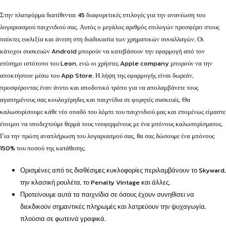
Στην πλατφόρμα διατίθενται 45 διαφορετικές επιλογές για την ανανέωση του
λογαριασμού παιχνιδιού σας. Αυτός ο μεγάλος αριθμός επιλογών προσφέρει στους
παίκτες ευελιξία και άνεση στη διαδικασία των χρηματικών συναλλαγών. Οι
κάτοχοι συσκευών Android μπορούν να κατεβάσουν την εφαρμογή από τον
επίσημο ιστότοπο του Leon, ενώ οι χρήστες Apple company μπορούν να την
αποκτήσουν μέσω του App Store. Η λήψη της εφαρμογής είναι δωρεάν,
προσφέροντας έναν άνετο και αποδοτικό τρόπο για να απολαμβάνετε τους
αγαπημένους σας κουλοχέρηδες και παιχνίδια σε φορητές συσκευές. Θα
καλωσορίσουμε κάθε νέο οπαδό του λόμπι του παιχνιδιού μας και επομένως είμαστε
έτοιμοι να υποδεχτούμε θερμά τους νεοφερμένους με ένα μπόνους καλωσορίσματος.
Για την πρώτη αναπλήρωση του λογαριασμού σας, θα σας δώσουμε ένα μπόνους
150% του ποσού της κατάθεσης.
Ορισμένες από τις διαθέσιμες κυκλοφορίες περιλαμβάνουν το Skyward,
την κλασική ρουλέτα, το Penalty Vintage και άλλες.
Προτείνουμε αυτά τα παιχνίδια σε όσους έχουν συνηθίσει να
διεκδικούν σημαντικές πληρωμές και λατρεύουν την ψυχαγωγία,
πλούσια σε φωτεινά γραφικά.