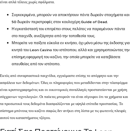
είναι απλά τέλειες χωρίς σφάλματα.
Συγκεκριμένα, μπορούν να αποκτήσουν πέντε δωρεάν στοιχήματα και
50 δωρεάν περιστροφές στον κουλοχέρη Guide of Dead.
Η εγκατάστασή του επιτρέπει στους πελάτες να παραμένουν πάντα
στο παιχνίδι, ανεξάρτητα από την τοποθεσία τους.
Μπορείτε να παίξετε εύκολα εν κινήσει, όχι μόνο μέσω της έκδοσης για
κινητά του Leon Casino του ιστότοπου, αλλά και χρησιμοποιώντας την
επίσημη εφαρμογή του καζίνο, την οποία μπορείτε να κατεβάσετε
απευθείας από τον ιστότοπο.
Εκτός από συναρπαστικά παιχνίδια, εγγυόμαστε επίσης το απόρρητο και την
ασφάλεια των δεδομένων. Όλες οι πληροφορίες που μεταδίδονται στην πλατφόρμα
είναι κρυπτογραφημένες και οι οικονομικές συναλλαγές προστατεύονται με χρήση
σύγχρονων τεχνολογιών. Οι παίκτες μπορούν να είναι σίγουροι ότι τα χρήματα και
τα προσωπικά τους δεδομένα διασφαλίζονται με υψηλά επίπεδα προστασίας. Το
σύστημα μπόνους του καζίνο σαφώς δεν ανήκει στη λίστα με τις φωτεινές πλευρές
αυτού του καταστήματος τζόγου.