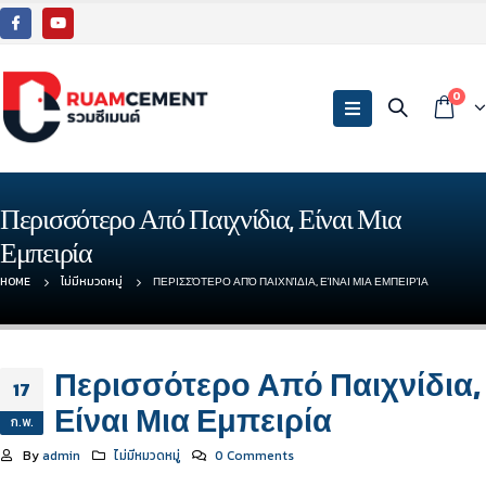
0
Περισσότερο Από Παιχνίδια, Είναι Μια
Εμπειρία
HOME
ไม่มีหมวดหมู่
ΠΕΡΙΣΣΌΤΕΡΟ ΑΠΌ ΠΑΙΧΝΊΔΙΑ, ΕΊΝΑΙ ΜΙΑ ΕΜΠΕΙΡΊΑ
Περισσότερο Από Παιχνίδια,
17
Είναι Μια Εμπειρία
ก.พ.
By
admin
ไม่มีหมวดหมู่
0 Comments