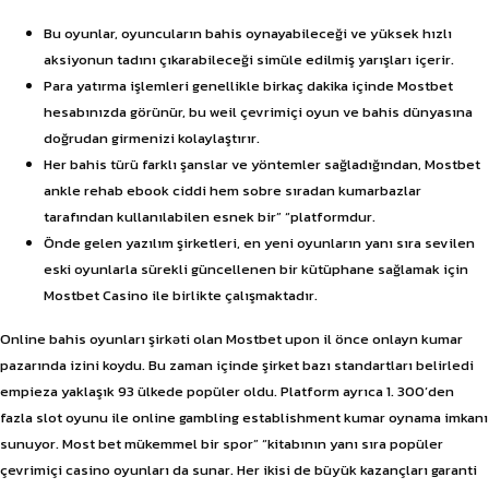
Bu oyunlar, oyuncuların bahis oynayabileceği ve yüksek hızlı
aksiyonun tadını çıkarabileceği simüle edilmiş yarışları içerir.
Para yatırma işlemleri genellikle birkaç dakika içinde Mostbet
hesabınızda görünür, bu weil çevrimiçi oyun ve bahis dünyasına
doğrudan girmenizi kolaylaştırır.
Her bahis türü farklı şanslar ve yöntemler sağladığından, Mostbet
ankle rehab ebook ciddi hem sobre sıradan kumarbazlar
tarafından kullanılabilen esnek bir” “platformdur.
Önde gelen yazılım şirketleri, en yeni oyunların yanı sıra sevilen
eski oyunlarla sürekli güncellenen bir kütüphane sağlamak için
Mostbet Casino ile birlikte çalışmaktadır.
Online bahis oyunları şirkəti olan Mostbet upon il önce onlayn kumar
pazarında izini koydu. Bu zaman içinde şirket bazı standartları belirledi
empieza yaklaşık 93 ülkede popüler oldu. Platform ayrıca 1. 300’den
fazla slot oyunu ile online gambling establishment kumar oynama imkanı
sunuyor. Most bet mükemmel bir spor” “kitabının yanı sıra popüler
çevrimiçi casino oyunları da sunar. Her ikisi de büyük kazançları garanti