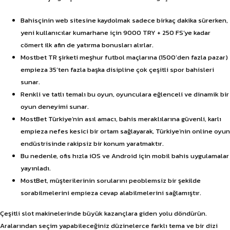
Bahisçinin web sitesine kaydolmak sadece birkaç dakika sürerken,
yeni kullanıcılar kumarhane için 9000 TRY + 250 FS’ye kadar
cömert ilk afin de yatırma bonusları alırlar.
Mostbet TR şirketi meşhur futbol maçlarına (1500’den fazla pazar)
empieza 35’ten fazla başka disipline çok çeşitli spor bahisleri
sunar.
Renkli ve tatlı temalı bu oyun, oyunculara eğlenceli ve dinamik bir
oyun deneyimi sunar.
MostBet Türkiye’nin asıl amacı, bahis meraklılarına güvenli, karlı
empieza nefes kesici bir ortam sağlayarak, Türkiye’nin online oyun
endüstrisinde rakipsiz bir konum yaratmaktır.
Bu nedenle, ofis hızla iOS ve Android için mobil bahis uygulamalar
yayınladı.
MostBet, müşterilerinin sorularını peoblemsiz bir şekilde
sorabilmelerini empieza cevap alabilmelerini sağlamıştır.
Çeşitli slot makinelerinde büyük kazançlara giden yolu döndürün.
Aralarından seçim yapabileceğiniz düzinelerce farklı tema ve bir dizi