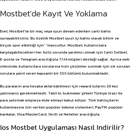
Mostbet’de Kayıt Ve Yoklama
Evet, Mostbet’te bir maç veya oyun devam ederken canlı bahis
oynayabilirsiniz. Bu özellik Mostbet oyun içi bahis olarak bilinir ve
birçok spor etkinliği için” “mevcuttur. Mostbet, kullanıcılara
karşılaşabilecekleri her türlü sorunda yardımcı olmak için Canlı Sohbet,
E-posta ve Telegram aracılığıyla 7/24 müşteri desteği sağlar. Ayrıca web
sitesinde, kullanıcılara sorularına hızlı çözümler sunmak için sık sorulan
sorulara yanıt veren kapsamlı bir SSS bölümü bulunmaktadır.
Bu paraların ana hesaba aktarılabilmesi için reward tutarını 20 kez
yatırmanız gerekmektedir. Tabii ki, bukmeker şirketi Türkiye lirası ile
para yatırmak empieza elde etmeyi kabul ediyor. Türk bahisçilerin
kullanmasına izin verilen popüler ödeme sistemleri; PayTM, popüler
bankalar, Visa/MasterCard, Skrill ve Neteller aracılığıyla.
Ios Mostbet Uygulaması Nasıl Indirilir?