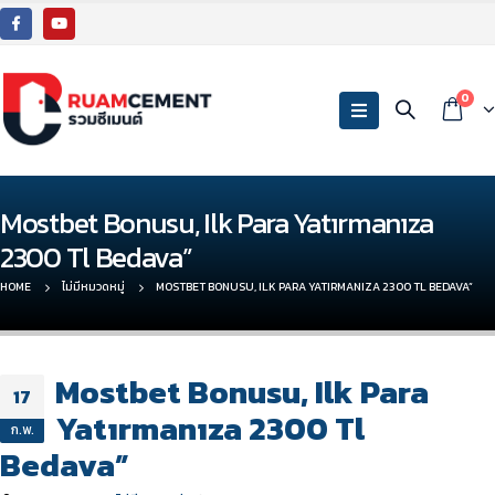
0
Mostbet Bonusu, Ilk Para Yatırmanıza
2300 Tl Bedava”
HOME
ไม่มีหมวดหมู่
MOSTBET BONUSU, ILK PARA YATIRMANIZA 2300 TL BEDAVA”
Mostbet Bonusu, Ilk Para
17
Yatırmanıza 2300 Tl
ก.พ.
Bedava”