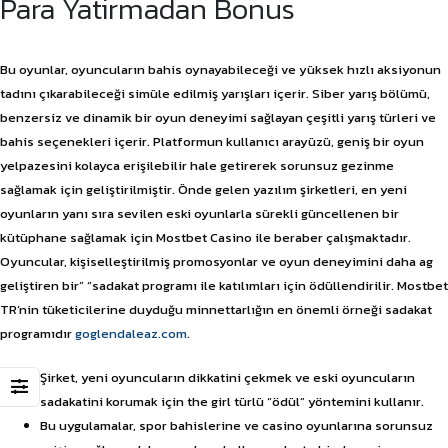
Para Yatirmadan Bonus
Bu oyunlar, oyuncuların bahis oynayabileceği ve yüksek hızlı aksiyonun
tadını çıkarabileceği simüle edilmiş yarışları içerir. Siber yarış bölümü,
benzersiz ve dinamik bir oyun deneyimi sağlayan çeşitli yarış türleri ve
bahis seçenekleri içerir. Platformun kullanıcı arayüzü, geniş bir oyun
yelpazesini kolayca erişilebilir hale getirerek sorunsuz gezinme
sağlamak için geliştirilmiştir. Önde gelen yazılım şirketleri, en yeni
oyunların yanı sıra sevilen eski oyunlarla sürekli güncellenen bir
kütüphane sağlamak için Mostbet Casino ile beraber çalışmaktadır.
Oyuncular, kişiselleştirilmiş promosyonlar ve oyun deneyimini daha ag
geliştiren bir” “sadakat programı ile katılımları için ödüllendirilir. Mostbet
TR’nin tüketicilerine duyduğu minnettarlığın en önemli örneği sadakat
programıdır
goglendaleaz.com
.
Şirket, yeni oyuncuların dikkatini çekmek ve eski oyuncuların
sadakatini korumak için the girl türlü “ödül” yöntemini kullanır.
Bu uygulamalar, spor bahislerine ve casino oyunlarına sorunsuz