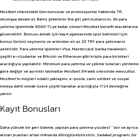
Mostbet sitesindeki tüm bonuslar ve promosyonlar hakkında TR,
okumaya devam et. Bahis şirketinin the girl yeni kullanıcısı, ilk para
yatırma işleminde 9000 TL’ye kadar cömert Mostbet benefit alacaklarına
güvenebilir. Bonusu almak için kayıt aşamasında spor bahisleri için
bonus türünü seçmeniz ve ardından en az 20 TRY para yatırmanız
yeterlidir. Para yatırma işlemleri Visa, Mastercard, banka havaleleri,
çeşitli e-cüzdanlar ve Bitcoin ve Ethereum gibi kripto para birimleri
aracılığıyla yapılabilir. Minimum para yatırma ve çekme tutarları yönteme
göre değişir ve ayrıntılı talimatlar Mostbet 314 web sitesinde mevcuttur.
Mostbet’in müşteri odaklı yaklaşımı, e-posta, canlı sohbet ve sosyal
medya dahil olmak üzere çeşitli kanallar aracılığıyla 7/24 desteğine
yansır.
Kayıt Bonusları
Daha yüksek bir geri ödeme, yapılan para yatırma yüzdesi” “alır ve ayrıca
alınan puanları artan miktarda dönüştürebilirsiniz. Sadakat programı, bir