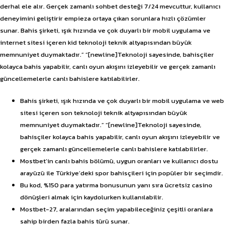
derhal ele alır. Gerçek zamanlı sohbet desteği 7/24 mevcuttur, kullanıcı
deneyimini geliştirir empieza ortaya çıkan sorunlara hızlı çözümler
sunar. Bahis şirketi, ışık hızında ve çok duyarlı bir mobil uygulama ve
internet sitesi içeren kid teknoloji teknik altyapısından büyük
memnuniyet duymaktadır.” “[newline]Teknoloji sayesinde, bahisçiler
kolayca bahis yapabilir, canlı oyun akışını izleyebilir ve gerçek zamanlı
güncellemelerle canlı bahislere katılabilirler.
Bahis şirketi, ışık hızında ve çok duyarlı bir mobil uygulama ve web
sitesi içeren son teknoloji teknik altyapısından büyük
memnuniyet duymaktadır.” “[newline]Teknoloji sayesinde,
bahisçiler kolayca bahis yapabilir, canlı oyun akışını izleyebilir ve
gerçek zamanlı güncellemelerle canlı bahislere katılabilirler.
Mostbet’in canlı bahis bölümü, uygun oranları ve kullanıcı dostu
arayüzü ile Türkiye’deki spor bahisçileri için popüler bir seçimdir.
Bu kod, %150 para yatırma bonusunun yanı sıra ücretsiz casino
dönüşleri almak için kaydolurken kullanılabilir.
Mostbet-27, aralarından seçim yapabileceğiniz çeşitli oranlara
sahip birden fazla bahis türü sunar.