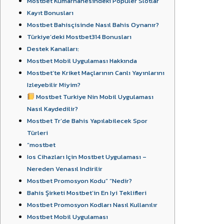
Mostbet Kumarhanesindeki Popüler Slotlar
Kayıt Bonusları
Mostbet Bahisçisinde Nasıl Bahis Oynanır?
Türkiye’deki Mostbet314 Bonusları
Destek Kanalları:
Mostbet Mobil Uygulaması Hakkında
Mostbet’te Kriket Maçlarının Canlı Yayınlarını
Izleyebilir Miyim?
Mostbet Turkiye Nin Mobil Uygulaması
Nasıl Kaydedilir?
Mostbet Tr’de Bahis Yapılabilecek Spor
Türleri
“mostbet
Ios Cihazları Için Mostbet Uygulaması –
Nereden Venasıl Indirilir
Mostbet Promosyon Kodu” “Nedir?
Bahis Şirketi Mostbet’in En Iyi Teklifleri
Mostbet Promosyon Kodları Nasıl Kullanılır
Mostbet Mobil Uygulaması