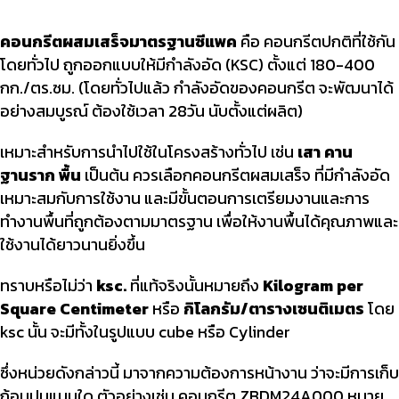
คอนกรีตผสมเสร็จมาตรฐานซีแพค
คือ คอนกรีตปกติที่ใช้กัน
โดยทั่วไป ถูกออกแบบให้มีกำลังอัด (KSC) ตั้งแต่ 180-400
กก./ตร.ซม. (โดยทั่วไปแล้ว กำลังอัดของคอนกรีต จะพัฒนาได้
อย่างสมบูรณ์ ต้องใช้เวลา 28วัน นับตั้งแต่ผลิต)
เหมาะสำหรับการนำไปใช้ในโครงสร้างทั่วไป เช่น
เสา คาน
ฐานราก พื้น
เป็นต้น ควรเลือกคอนกรีตผสมเสร็จ ที่มีกำลังอัด
เหมาะสมกับการใช้งาน และมีขั้นตอนการเตรียมงานและการ
ทำงานพื้นที่ถูกต้องตามมาตรฐาน เพื่อให้งานพื้นได้คุณภาพและ
ใช้งานได้ยาวนานยิ่งขึ้น
ทราบหรือไม่ว่า
ksc.
ที่แท้จริงนั้นหมายถึง
Kilogram per
Square Centimeter
หรือ
กิโลกรัม/ตารางเซนติเมตร
โดย
ksc นั้น จะมีทั้งในรูปแบบ cube หรือ Cylinder
ซึ่งหน่วยดังกล่าวนี้ มาจากความต้องการหน้างาน ว่าจะมีการเก็บ
ก้อนปูนแบบใด ตัวอย่างเช่น คอนกรีต ZBDM24A000 หมาย